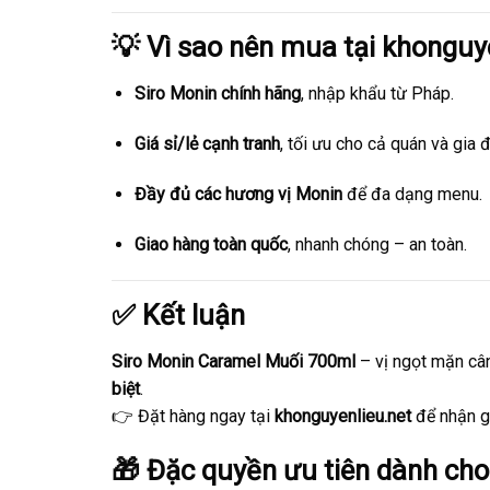
💡 Vì sao nên mua tại
khonguye
Siro Monin chính hãng
, nhập khẩu từ Pháp.
Giá sỉ/lẻ cạnh tranh
, tối ưu cho cả quán và gia đ
Đầy đủ các hương vị Monin
để đa dạng menu.
Giao hàng toàn quốc
, nhanh chóng – an toàn.
✅ Kết luận
Siro Monin Caramel Muối 700ml
– vị ngọt mặn câ
biệt
.
👉 Đặt hàng ngay tại
khonguyenlieu.net
để nhận gi
🎁 Đặc quyền ưu tiên dành ch