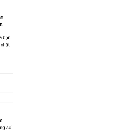
ản
n.
a bạn
 nhất.
km
àng số