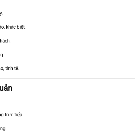
y.
o, khác biệt.
khách.
g.
 tinh tế.
quản
g trực tiếp.
áng.