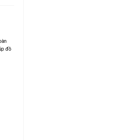
oàn
iúp đồ