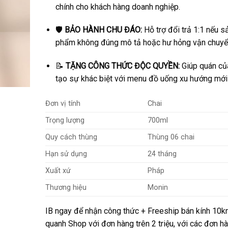
chính cho khách hàng doanh nghiệp.
🛡️
BẢO HÀNH CHU ĐÁO:
Hỗ trợ đổi trả 1:1 nếu s
phẩm không đúng mô tả hoặc hư hỏng vận chuyể
📝
TẶNG CÔNG THỨC ĐỘC QUYỀN:
Giúp quán củ
tạo sự khác biệt với menu đồ uống xu hướng mới
Đơn vị tính
Chai
Trọng lượng
700ml
Quy cách thùng
Thùng 06 chai
Hạn sử dụng
24 tháng
Xuất xứ
Pháp
Thương hiệu
Monin
IB ngay để nhận công thức + Freeship bán kính 10
quanh Shop với đơn hàng trên 2 triệu, với các đơn h