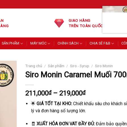
ÁN
GIAO HÀNG
HÀNG
TRÊN TOÀN QUỐC
SẢN PHẨM
MÁY MÓC
CHÍNH SÁCH
CHIA SẺ F&B
CÔ
Trang chủ
/
Sản phẩm
/
Siro - Syrup
/
Siro Monin
Siro Monin Caramel Muối 70
Khoảng
211,000
₫
–
219,000
₫
giá:
🌟
GIÁ TỐT TẠI KHO:
Chiết khấu sâu cho khách sỉ
từ
lý và đơn hàng số lượng lớn.
211,000₫
đến
🧾
XUẤT HÓA ĐƠN VAT ĐẦY ĐỦ:
Đảm bảo quyền l
219,000₫