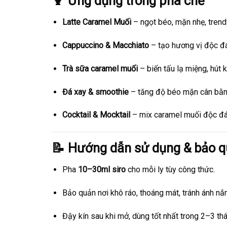
🍹 Ứng dụng trong pha chế
Latte Caramel Muối
– ngọt béo, mặn nhẹ, trend
Cappuccino & Macchiato
– tạo hương vị độc đá
Trà sữa caramel muối
– biến tấu lạ miệng, hút 
Đá xay & smoothie
– tăng độ béo mặn cân bằn
Cocktail & Mocktail
– mix caramel muối độc đáo,
📝 Hướng dẫn sử dụng & bảo 
Pha
10–30ml siro
cho mỗi ly tùy công thức.
Bảo quản nơi khô ráo, thoáng mát, tránh ánh nắn
Đậy kín sau khi mở, dùng tốt nhất trong 2–3 th