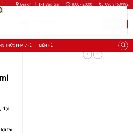
Địa chỉ
Báo giá
8:00 - 20:00
096.345.9192
Cối Máy Xay Công Nghiệp Uniblend UB-815 – Dung Tích Lớn Siêu Bền
HOTLINE 24/7
Giỏ hàng
153 người đang xem sản phẩm này
096 345 9192
NG THỨC PHA CHẾ
LIÊN HỆ
0ml
, đại
ợi tài