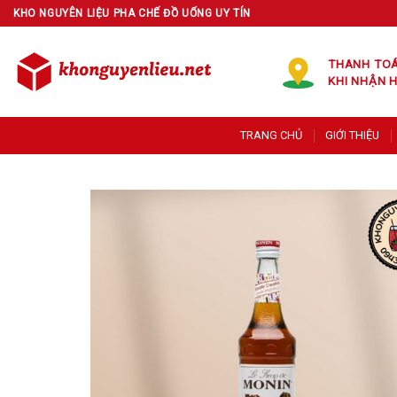
Skip
KHO NGUYÊN LIỆU PHA CHẾ ĐỒ UỐNG UY TÍN
to
content
THANH TO
KHI NHẬN 
TRANG CHỦ
GIỚI THIỆU