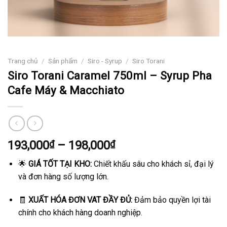
Trang chủ
/
Sản phẩm
/
Siro - Syrup
/
Siro Torani
Siro Torani Caramel 750ml – Syrup Pha
Cafe Máy & Macchiato
Khoảng
193,000
₫
–
198,000
₫
giá:
🌟
GIÁ TỐT TẠI KHO:
Chiết khấu sâu cho khách sỉ, đại lý
từ
và đơn hàng số lượng lớn.
193,000₫
đến
🧾
XUẤT HÓA ĐƠN VAT ĐẦY ĐỦ:
Đảm bảo quyền lợi tài
198,000₫
chính cho khách hàng doanh nghiệp.