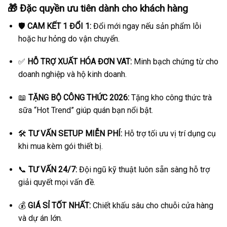
🎁 Đặc quyền ưu tiên dành cho khách hàng
🛡️
CAM KẾT 1 ĐỔI 1:
Đổi mới ngay nếu sản phẩm lỗi
hoặc hư hỏng do vận chuyển.
✅
HỖ TRỢ XUẤT HÓA ĐƠN VAT:
Minh bạch chứng từ cho
doanh nghiệp và hộ kinh doanh.
📖
TẶNG BỘ CÔNG THỨC 2026:
Tặng kho công thức trà
sữa “Hot Trend” giúp quán bạn nổi bật.
🛠️
TƯ VẤN SETUP MIỄN PHÍ:
Hỗ trợ tối ưu vị trí dụng cụ
khi mua kèm gói thiết bị.
📞
TƯ VẤN 24/7:
Đội ngũ kỹ thuật luôn sẵn sàng hỗ trợ
giải quyết mọi vấn đề.
💰
GIÁ SỈ TỐT NHẤT:
Chiết khấu sâu cho chuỗi cửa hàng
và dự án lớn.