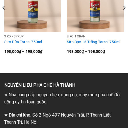
SIRO - SYRUP
SIRO TORANI
Siro Dừa Torani 750ml
Siro Bạc Hà Trắng Torani 750ml
Khoảng
Khoảng
193,000
₫
–
198,000
₫
193,000
₫
–
198,000
₫
giá:
giá:
từ
từ
193,000₫
193,000₫
đến
đến
198,000₫
198,000₫
NGUYÊN LIỆU PHA CHẾ HÀ THÀNH
⭐
Nhà cung cấp nguyên liệu, dụng cụ, máy móc pha chế đồ
uống uy tín toàn quốc.
⭐
Địa chỉ kho:
Số 2 Ngõ 497 Nguyễn Trãi, P. Thanh Liệt,
Thanh Trì, Hà Nội