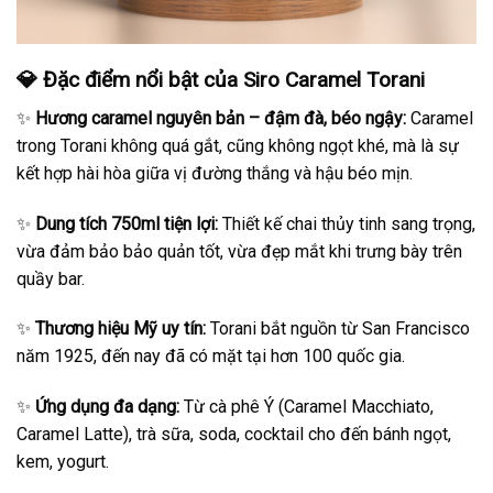
💎 Đặc điểm nổi bật của Siro Caramel Torani
✨
Hương caramel nguyên bản – đậm đà, béo ngậy:
Caramel
trong Torani không quá gắt, cũng không ngọt khé, mà là sự
kết hợp hài hòa giữa vị đường thắng và hậu béo mịn.
✨
Dung tích 750ml tiện lợi:
Thiết kế chai thủy tinh sang trọng,
vừa đảm bảo bảo quản tốt, vừa đẹp mắt khi trưng bày trên
quầy bar.
✨
Thương hiệu Mỹ uy tín:
Torani bắt nguồn từ San Francisco
năm 1925, đến nay đã có mặt tại hơn 100 quốc gia.
✨
Ứng dụng đa dạng:
Từ cà phê Ý (Caramel Macchiato,
Caramel Latte), trà sữa, soda, cocktail cho đến bánh ngọt,
kem, yogurt.