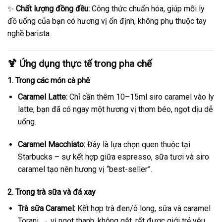
✨
Chất lượng đồng đều:
Công thức chuẩn hóa, giúp mỗi ly
đồ uống của bạn có hương vị ổn định, không phụ thuộc tay
nghề barista.
🍹 Ứng dụng thực tế trong pha chế
1. Trong các món cà phê
Caramel Latte:
Chỉ cần thêm 10–15ml siro caramel vào ly
latte, bạn đã có ngay một hương vị thơm béo, ngọt dịu dễ
uống.
Caramel Macchiato:
Đây là lựa chọn quen thuộc tại
Starbucks – sự kết hợp giữa espresso, sữa tươi và siro
caramel tạo nên hương vị “best-seller”.
2. Trong trà sữa và đá xay
Trà sữa Caramel:
Kết hợp trà đen/ô long, sữa và caramel
Torani → vị ngọt thanh, không gắt, rất được giới trẻ yêu