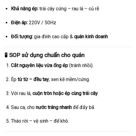
Khả năng ép:
trái cây cứng – rau lá – củ rễ
Điện áp:
220V / 50Hz
Đối tượng:
gia đình cao cấp &
quán kinh doanh
🧪 SOP sử dụng chuẩn cho quán
Cắt nguyên liệu vừa ống ép
(tránh nhồi).
Ép
từ từ – đều tay
, xen kẽ mềm/cứng.
Với rau lá,
cuộn tròn hoặc ép cùng trái cây
.
Sau ca, cho
nước tráng nhanh
để đẩy bã.
Tháo rời – vệ sinh – để khô.