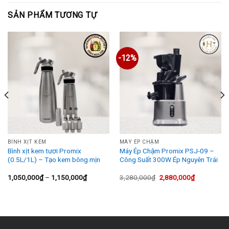
SẢN PHẨM TƯƠNG TỰ
-12%
BÌNH XỊT KEM
MÁY ÉP CHẬM
Bình xịt kem tươi Promix
Máy Ép Chậm Promix PSJ-09 –
(0.5L/1L) – Tạo kem bông mịn
Công Suất 300W Ép Nguyên Trái
Khoảng
Giá
Giá
1,050,000
₫
–
1,150,000
₫
3,280,000
₫
2,880,000
₫
giá:
gốc
hiện
từ
là:
tại
1,050,000₫
3,280,000₫.
là:
0₫.
đến
2,880,000₫
1,150,000₫