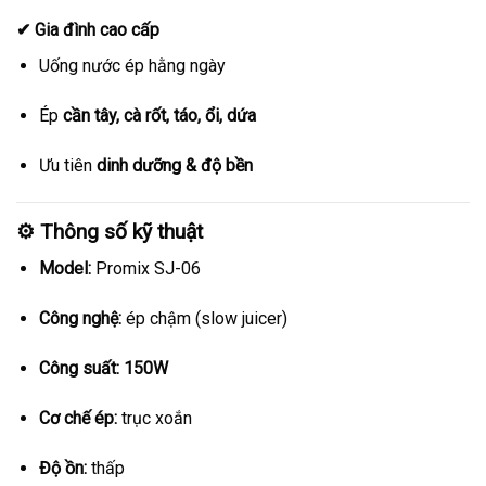
✔ Gia đình cao cấp
Uống nước ép hằng ngày
Ép
cần tây, cà rốt, táo, ổi, dứa
Ưu tiên
dinh dưỡng & độ bền
⚙️ Thông số kỹ thuật
Model:
Promix SJ-06
Công nghệ:
ép chậm (slow juicer)
Công suất:
150W
Cơ chế ép:
trục xoắn
Độ ồn:
thấp