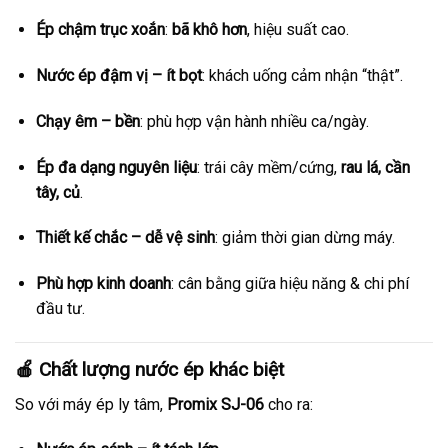
Ép chậm trục xoắn
:
bã khô hơn
, hiệu suất cao.
Nước ép đậm vị – ít bọt
: khách uống cảm nhận “thật”.
Chạy êm – bền
: phù hợp vận hành nhiều ca/ngày.
Ép đa dạng nguyên liệu
: trái cây mềm/cứng,
rau lá, cần
tây, củ
.
Thiết kế chắc – dễ vệ sinh
: giảm thời gian dừng máy.
Phù hợp kinh doanh
: cân bằng giữa hiệu năng & chi phí
đầu tư.
🍎 Chất lượng nước ép khác biệt
So với máy ép ly tâm,
Promix SJ-06
cho ra: