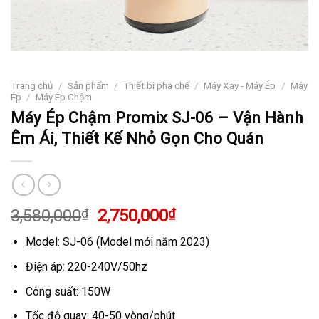
Trang chủ
/
Sản phẩm
/
Thiết bị pha chế
/
Máy Xay - Máy Ép
/
Máy
Ép
/
Máy Ép Chậm
Máy Ép Chậm Promix SJ-06 – Vận Hành
Êm Ái, Thiết Kế Nhỏ Gọn Cho Quán
Giá
Giá
3,580,000
₫
2,750,000
₫
gốc
hiện
Model: SJ-06 (Model mới năm 2023)
là:
tại
3,580,000₫.
là:
Điện áp: 220-240V/50hz
2,750,000₫.
Công suất: 150W
Tốc độ quay: 40-50 vòng/phút