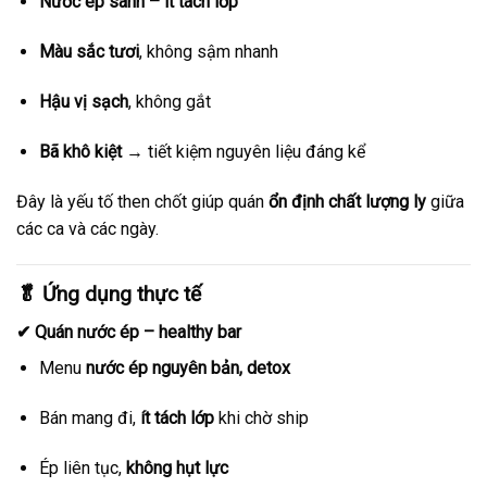
Nước ép sánh – ít tách lớp
Màu sắc tươi
, không sậm nhanh
Hậu vị sạch
, không gắt
Bã khô kiệt
→ tiết kiệm nguyên liệu đáng kể
Đây là yếu tố then chốt giúp quán
ổn định chất lượng ly
giữa
các ca và các ngày.
🥬 Ứng dụng thực tế
✔ Quán nước ép – healthy bar
Menu
nước ép nguyên bản, detox
Bán mang đi,
ít tách lớp
khi chờ ship
Ép liên tục,
không hụt lực