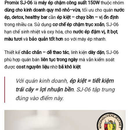
Promix SJ-06
là
máy ép chậm công suất 150W
thuộc nhóm
dùng cho kinh doanh quy mô nhỏ–vừa
, tối ưu cho quán
nước
ép, detox, healthy bar
cần
ép kiệt – chạy bền – vị ổn định
trong nhiều ca. Sử dụng
cơ chế ép chậm trục xoắn
, SJ-06
hạn chế sinh nhiệt và oxy hóa, cho
nước ép đậm vị, ít bọt
,
màu tươi
và
bảo quản tốt hơn
so với máy ép nhanh.
Thiết kế
chắc chắn – dễ thao tác
, linh kiện
dày dặn
, SJ-06
phù hợp quán bán
liên tục trong ngày
mà vẫn kiểm soát
được
cost nguyên liệu
nhờ
bã khô kiệt
.
Với quán kinh doanh,
ép kiệt = tiết kiệm
trái cây = lợi nhuận bền
. SJ-06 tập trung
đúng vào điểm này.