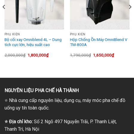
PHỤ KIỆN
PHỤ KIỆN
Bộ cối xay Omniblend 4L – Dung
Hộp Chống Ồn Máy OmniBlend V
tích cực lớn, hiệu suất cao
TM-800A
Giá
Giá
Giá
Giá
2,000,000
₫
1,800,000
₫
1,790,000
₫
1,650,000
₫
gốc
hiện
gốc
hiện
là:
tại
là:
tại
2,000,000₫.
là:
1,790,000₫.
là:
1,800,000₫.
1,650,000₫
NGUYÊN LIỆU PHA CHẾ HÀ THÀNH
⭐
Nhà cung cấp nguyên liệu, dụng cụ, máy móc pha chế đồ
uống uy tín toàn quốc.
⭐
Địa chỉ kho:
Số 2 Ngõ 497 Nguyễn Trãi, P. Thanh Liệt,
Thanh Trì, Hà Nội