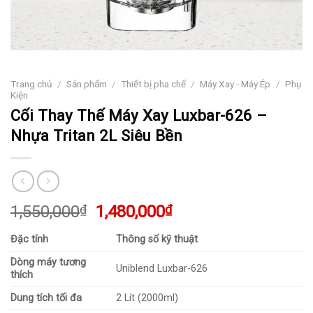
Trang chủ
/
Sản phẩm
/
Thiết bị pha chế
/
Máy Xay - Máy Ép
/
Phụ
Kiện
Cối Thay Thế Máy Xay Luxbar-626 –
Nhựa Tritan 2L Siêu Bền
Giá
Giá
1,550,000
₫
1,480,000
₫
gốc
hiện
Đặc tính
Thông số kỹ thuật
là:
tại
1,550,000₫.
là:
Dòng máy tương
Uniblend Luxbar-626
1,480,000₫.
thích
Dung tích tối đa
2 Lít (2000ml)