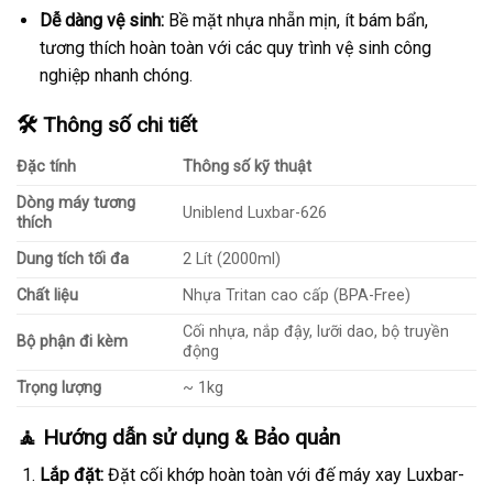
Dễ dàng vệ sinh:
Bề mặt nhựa nhẵn mịn, ít bám bẩn,
tương thích hoàn toàn với các quy trình vệ sinh công
nghiệp nhanh chóng.
🛠️ Thông số chi tiết
Đặc tính
Thông số kỹ thuật
Dòng máy tương
Uniblend Luxbar-626
thích
Dung tích tối đa
2 Lít (2000ml)
Chất liệu
Nhựa Tritan cao cấp (BPA-Free)
Cối nhựa, nắp đậy, lưỡi dao, bộ truyền
Bộ phận đi kèm
động
Trọng lượng
~ 1kg
🧘 Hướng dẫn sử dụng & Bảo quản
Lắp đặt:
Đặt cối khớp hoàn toàn với đế máy xay Luxbar-