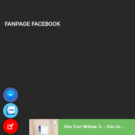
FANPAGE FACEBOOK
Sữa Tươi Milklab 1L – Sữa Úc Pha Cafe & Đánh Bọt