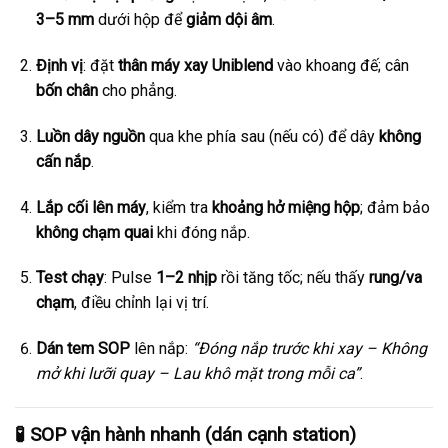
3–5 mm
dưới hộp để
giảm dội âm
.
Định vị
: đặt
thân máy xay Uniblend
vào khoang đế; cân
bốn chân
cho phẳng.
Luồn dây nguồn
qua khe phía sau (nếu có) để dây
không
cấn nắp
.
Lắp cối lên máy
, kiểm tra
khoảng hở miệng hộp
; đảm bảo
không chạm quai
khi đóng nắp.
Test chạy
: Pulse
1–2 nhịp
rồi tăng tốc; nếu thấy
rung/va
chạm
, điều chỉnh lại vị trí.
Dán tem SOP
lên nắp:
“Đóng nắp trước khi xay – Không
mở khi lưỡi quay – Lau khô mặt trong mỗi ca”
.
🧪 SOP vận hành nhanh (dán cạnh station)