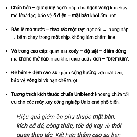
Chắn bắn – giữ quầy sạch
: nắp che
ngăn văng
khi chạy
mẻ lớn/đặc; bảo vệ
ổ điện – mặt bàn
khỏi ẩm ướt.
Bản lề mở trước – thao tác một tay
: đặt cối → đóng nắp
→ bấm chạy trong
một nhịp
, không làm chậm line.
Vỏ trong cao cấp
: quan sát
xoáy – độ sệt – điểm dừng
mà
không mở nắp
; màu khói giúp quầy
gọn – “premium”
.
Đế bám + đệm cao su
: giảm
cộng hưởng
với mặt bàn,
bảo vệ
vòng bi
và hạn chế trượt.
Tương thích kích thước chuẩn Uniblend
: khoang chứa tối
ưu cho các
máy xay công nghiệp Uniblend
phổ biến.
Hiệu quả giảm ồn phụ thuộc
mặt bàn,
kích cỡ đá, công thức, tốc độ xay
và
thói
quen thao tác
. Kết hợp
thảm cao su
bên