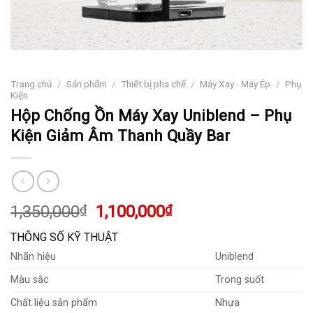
Trang chủ
/
Sản phẩm
/
Thiết bị pha chế
/
Máy Xay - Máy Ép
/
Phụ
Kiện
Hộp Chống Ồn Máy Xay Uniblend – Phụ
Kiện Giảm Âm Thanh Quầy Bar
Giá
Giá
1,350,000
₫
1,100,000
₫
gốc
hiện
THÔNG SỐ KỸ THUẬT
là:
tại
Nhãn hiệu
Uniblend
1,350,000₫.
là:
1,100,000₫.
Màu sắc
Trong suốt
Chất liệu sản phẩm
Nhựa