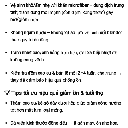
Vệ sinh khô/ẩm nhẹ
với
khăn microfiber + dung dịch trung
tính
; tránh dung môi mạnh (cồn đậm, xăng thơm) gây
mờ/giòn
nhựa.
Không ngâm nước – không xịt áp lực
; vệ sinh
cối blender
theo quy trình riêng.
Tránh nhiệt cao/ánh nắng
trực tiếp; đặt
xa bếp nhiệt
để
không cong vênh
.
Kiểm tra đệm cao su & bản lề
mỗi
2–4 tuần
; chai/rụng →
thay
để đảm bảo hiệu quả chống ồn.
💡 Tips tối ưu hiệu quả giảm ồn & tuổi thọ
Thảm cao su/kệ gỗ dày
dưới hộp giúp
giảm cộng hưởng
tốt hơn mặt
kim loại mỏng
.
Đá viên kích thước đồng đều
→ ít gằn máy, ồn
nhẹ hơn
.