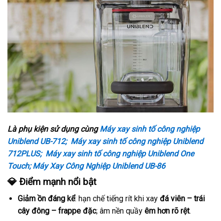
Là phụ kiện sử dụng cùng
Máy xay sinh tố công nghiệp
Uniblend UB-712;
Máy xay sinh tố công nghiệp Uniblend
712PLUS;
Máy xay sinh tố công nghiệp Uniblend One
Touch;
Máy Xay Công Nghiệp Uniblend UB-86
💎 Điểm mạnh nổi bật
Giảm ồn đáng kể
: hạn chế tiếng rít khi xay
đá viên – trái
cây đông – frappe đặc
; âm nền quầy
êm hơn rõ rệt
.