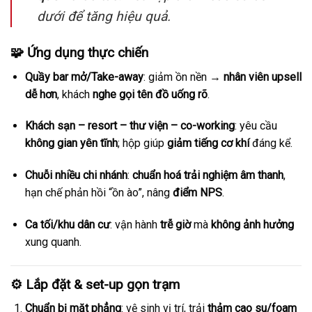
dưới để tăng hiệu quả.
🧩 Ứng dụng thực chiến
Quầy bar mở/Take-away
: giảm ồn nền →
nhân viên upsell
dễ hơn
, khách
nghe gọi tên đồ uống rõ
.
Khách sạn – resort – thư viện – co-working
: yêu cầu
không gian yên tĩnh
; hộp giúp
giảm tiếng cơ khí
đáng kể.
Chuỗi nhiều chi nhánh
:
chuẩn hoá trải nghiệm âm thanh
,
hạn chế phản hồi “ồn ào”, nâng
điểm NPS
.
Ca tối/khu dân cư
: vận hành
trễ giờ
mà
không ảnh hưởng
xung quanh.
⚙️ Lắp đặt & set-up gọn trạm
Chuẩn bị mặt phẳng
: vệ sinh vị trí, trải
thảm cao su/foam