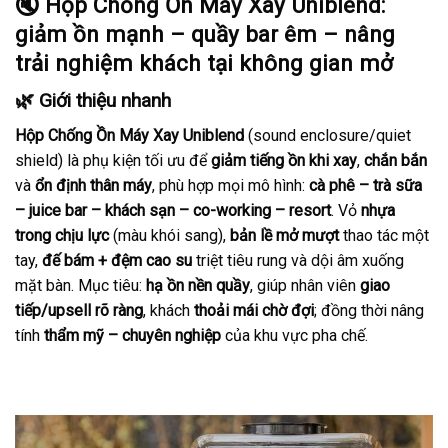
🔇
Hộp Chống Ồn Máy Xay Uniblend:
giảm ồn mạnh – quầy bar êm – nâng
trải nghiệm khách tại không gian mở
🌿 Giới thiệu nhanh
Hộp Chống Ồn Máy Xay Uniblend
(sound enclosure/quiet
shield) là phụ kiện tối ưu để
giảm tiếng ồn khi xay
,
chắn bắn
và
ổn định thân máy
, phù hợp mọi mô hình:
cà phê – trà sữa
– juice bar – khách sạn – co-working – resort
. Vỏ
nhựa
trong chịu lực
(màu khói sang),
bản lề mở mượt
thao tác một
tay,
đế bám + đệm cao su
triệt tiêu rung và dội âm xuống
mặt bàn. Mục tiêu:
hạ ồn nền quầy
, giúp nhân viên
giao
tiếp/upsell rõ ràng
, khách
thoải mái chờ đợi
; đồng thời nâng
tính
thẩm mỹ – chuyên nghiệp
của khu vực pha chế.