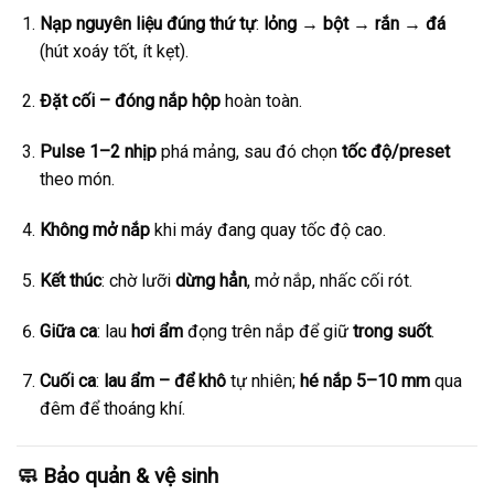
Nạp nguyên liệu đúng thứ tự
:
lỏng → bột → rắn → đá
(hút xoáy tốt, ít kẹt).
Đặt cối – đóng nắp hộp
hoàn toàn.
Pulse 1–2 nhịp
phá mảng, sau đó chọn
tốc độ/preset
theo món.
Không mở nắp
khi máy đang quay tốc độ cao.
Kết thúc
: chờ lưỡi
dừng hẳn
, mở nắp, nhấc cối rót.
Giữa ca
: lau
hơi ẩm
đọng trên nắp để giữ
trong suốt
.
Cuối ca
:
lau ẩm – để khô
tự nhiên;
hé nắp 5–10 mm
qua
đêm để thoáng khí.
🧼 Bảo quản & vệ sinh