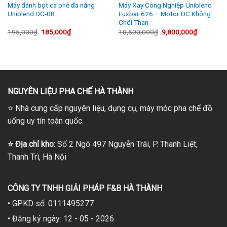
Máy đánh bọt cà phê đa năng
Máy Xay Công Nghiệp Uniblend
Uniblend DC-08
Luxbar 626 – Motor DC Không
Chổi Than
Giá
Giá
Giá
Giá
195,000
₫
185,000
₫
10,500,000
₫
9,800,000
₫
gốc
hiện
gốc
hiện
là:
tại
là:
tại
195,000₫.
là:
10,500,000₫.
là:
0₫.
185,000₫.
9,800,000
NGUYÊN LIỆU PHA CHẾ HÀ THÀNH
⭐
Nhà cung cấp nguyên liệu, dụng cụ, máy móc pha chế đồ
uống uy tín toàn quốc.
⭐
Địa chỉ kho:
Số 2 Ngõ 497 Nguyễn Trãi, P. Thanh Liệt,
Thanh Trì, Hà Nội
CÔNG TY TNHH GIẢI PHÁP F&B HÀ THÀNH
• GPKD số: 0111495277
• Đăng ký ngày: 12 - 05 - 2026