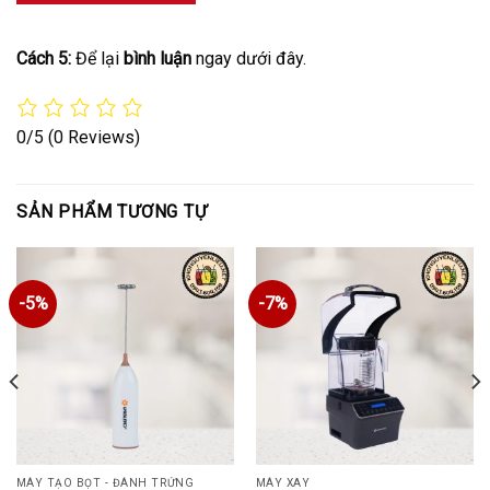
Cách 5:
Để lại
bình luận
ngay dưới đây.
0/5
(0 Reviews)
SẢN PHẨM TƯƠNG TỰ
-5%
-7%
MÁY TẠO BỌT - ĐÁNH TRỨNG
MÁY XAY